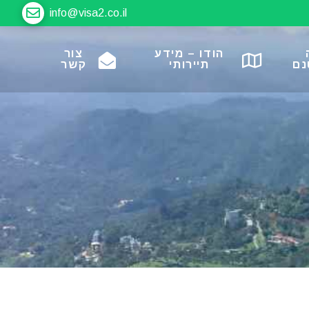
info@visa2.co.il
הודו – מידע
צור
נם
תיירותי
קשר