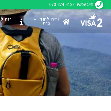
חייג עכשיו: 073-374-4133
ויזה להודו –
ויזה ל
בית