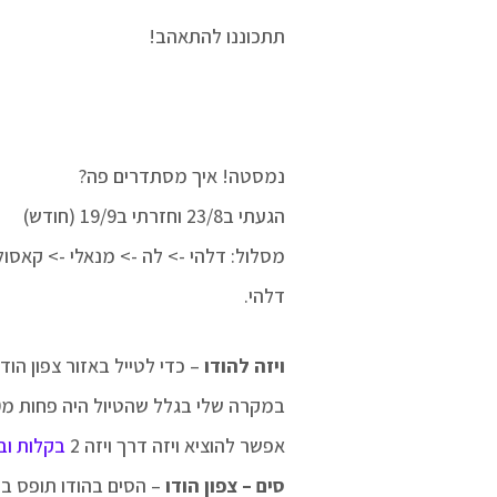
תתכוננו להתאהב!
נמסטה! איך מסתדרים פה?
הגעתי ב23/8 וחזרתי ב19/9 (חודש)
מסלול: דלהי -> לה -> מנאלי -> קאסו
דלהי.
ויזה להודו
– כדי לטייל באזור צפון הו
במקרה שלי בגלל שהטיול היה פחות מ60 יום בהודו, הוצאתי ויזה אלקטרונית.
אפשר להוציא ויזה דרך ויזה 2
בקלות וב
סים – צפון הודו
– הסים בהודו תופס בע