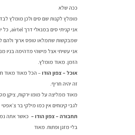
ככה שלא
מומלץ לקנות שם סים ולכן מומלץ לבדו
אני קניתי סים במנאלי דרך airtel, כל יום ג׳יגה למשך 28 יום ב550 רופי. ישנם חברות
שמבקשות שתמלאו טופס ארוך ולהם לו
אני עשיתי אצל מישהי מדהימה בניו מ
הזמן. מאוד מומלץ.
אוכל – צפון הודו
– הכל מאוד מאוד חרי
זה יהיה חריף.
מאוד ממליצה על מומו ירקות, ציקן מסל
לגבי קינוחים אין כמו מילקי בר צ׳אפט
תחבורה – צפון הודו –
כאשר אתה נמצא
בלי מזגן ופתוח. מאוד