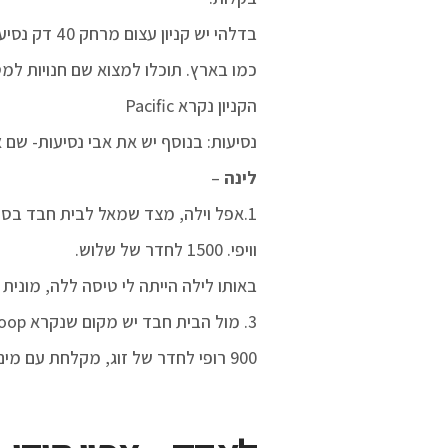
בדלהי יש קניון עצום מרחק 40 דק נסיעה בריקשה, שלוש קומות, חדש ומערבי עם מחיקים
כמו בארץ. תוכלו למצוא שם חנויות למטי
הקניון נקרא Pacific
נסיעות: בנוסף יש את אבי נסיעות- שם 
לינה
–
1.אפל וילה, מצד שמאל לבית חבד בסוף אחת מהסמטאות. מקום אחלה עם מים חמים
וויפי. 1500 לחדר של שלוש.
באותו לילה הייתה לי טיסה ללה, מונית לשדה עלתה 350 רופי 
3. מול הבית חבד יש מקום שנקרא anoop,
900 רופי לחדר של זוג, מקלחת עם מים חמים, ויפי ומזגן.