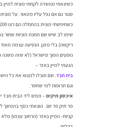
כשיצאתי מהשדה לקחתי מונית למיין באז
סגור גם אם נפל עליו מטאור. על מונית תשלמו
כשחיפשתי מונית בהתחלה הם רצו 1200 רופי.
שימו לב שיש שם תחנת מוניות שחור צהוב ב400 רופי למיין באזר. זה מונית
ריקשה) בלי מזגן. הנסיעה עצמה מאוד 
נוסעים הפוך מישראל (לא שזה משנה כי
הגעתי למיין באזר –
בית חבד.
שם תוכלו למצוא את כל הישרא
וגם תרופות למי שחסר.
איכסון תיקים
– ממש ליד הבית חבד יש מקום בו 
פר תיק פר יום. הוצאתי כסף בהמשך למיין באזר (20 
קניות- המיין באזר (הרחוב עצמו) מלא 
בקלות.