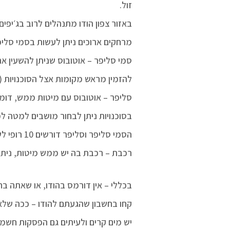
זול.
באזור צפון הודו מתנהלים לרוב בג׳יפים-
מרחקים ארוכים ניתן לעשות בסמי סלי
סמי סליפר – אוטובוס שניתן להשעין את
להזמין מראש מקומות אצל הסוכנויות ( 
סליפר – אוטובוס עם מיטות ממש, דומה
בסוכנויות ניתן לבחור מושבים למטה למ
הסמי סליפר וסליפר דורשים 10 רופי לשים תיקים בתא מטען- פר תיק.
רכבת – רכבת בה יש ממש מיטות, ניתן 
בכללי – אין דורמס בהודו, או שאתה בח
קחו בחשבון שהגעתם להודו – ככה שלאוכ
יש מים קרים ולעיתים גם הפסקות חשמל