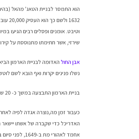
הוא התמסר לבניית הטאג' מהאל (בהינ
1632 ו
וטיבט. אומנים ופסלים רבים הגיעו במי
שירזי, אשר חתימתו מתנוססת על קירות
אבן החול
האדומה לבניית הארמון הביא
נשלו פנינים יקרות ואף הובא לשם לוטש 
בניית הארמון התבצעה במשך כ- 20 שנה עד אשר המבנה היה סימטרי באופן מושלם.
כעבור זמן מה,נוצרה אגדה לפיה לאחר ס
האדריכל כדי שקברה של אשתו יישאר 
אחמד לאהורי מת ב-1649, לפני סיום בניית הטאג' מאהל .