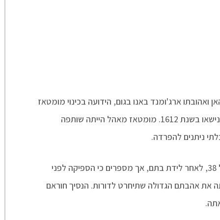
ן ואהובתו ארג'ומנד באנו בגום, הידועה בכינוי מומטאז
מאהל (בתרגום חופשי: גבירת הארמון) נישאו בשנת 1612. מומטאז מאהל הייתה שותפה
לתי ניתנים להפרדה.
בשנת 1631, מומטאז מהאל מתה בגיל 38, לאחר לידת בתם, אך מספרים כי הספיקה לפני
 את אהבתם הגדולה שתיחרט לדורות. הנסיך חוראם
תה.