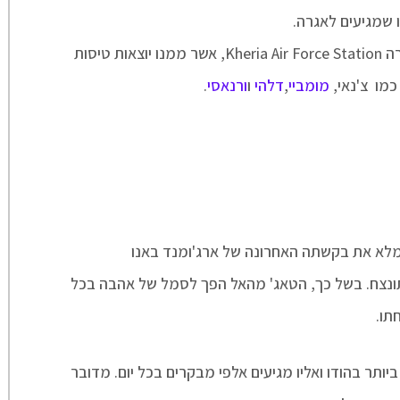
טיסה- שדה התעופה המקומי באגרה Kheria Air Force Station, אשר ממנו יוצאות טיסות
מו צ'נאי,
מומביי
,
דלהי
ו
ורנאסי
.
מלא את בקשתה האחרונה של ארג'ומנד באנו
נצח. בשל כך, הטאג' מהאל הפך לסמל של אהבה בכל
תו.
ותר בהודו ואליו מגיעים אלפי מבקרים בכל יום. מדובר