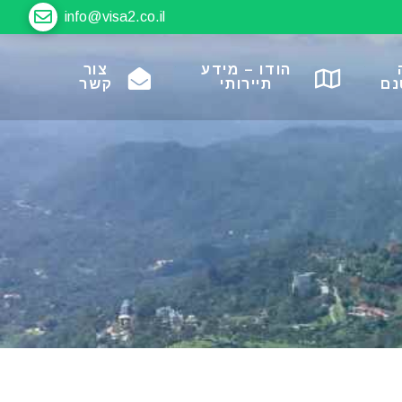
info@visa2.co.il
הודו – מידע
צור
נם
תיירותי
קשר