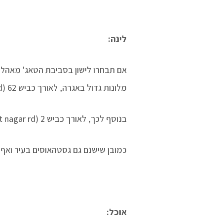
לינה:
אם תבחרו לישון בסביבת הטאג' מאהל , א
מלונות גדול באגרה, לאורך כביש 62 (fetahabad rd).
בנוסף לכך, לאורך כביש 2 (transport nagar rd), ישנו ריכוז נוסף של מלונות.
כמובן שישנם גם גסטהאוסים בעיר ואף 
אוכל: