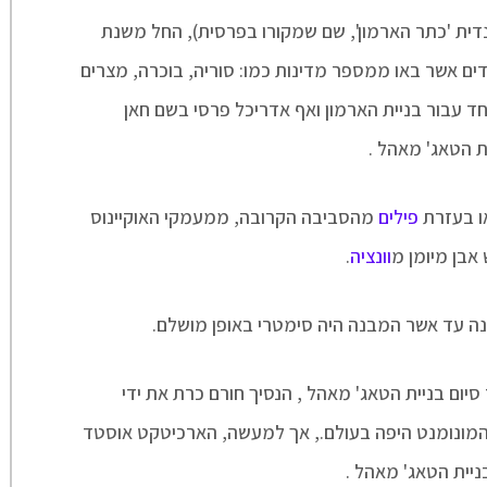
דית 'כתר הארמון', שם שמקורו בפרסית), החל משנת
לשם כך הוא העסיק 20,000 עובדים אשר באו ממספר מדינות כמו: סוריה, בוכרה, מצרים
וחד עבור בניית הארמון ואף אדריכל פרסי בשם חאן
 הטאג' מאהל .
ו בעזרת
פילים
מהסביבה הקרובה, ממעמקי האוקיינוס
אבן מיומן מ
וונציה
.
יום בניית הטאג' מאהל , הנסיך חורם כרת את ידי
המונומנט היפה בעולם., אך למעשה, הארכיטקט אוסטד