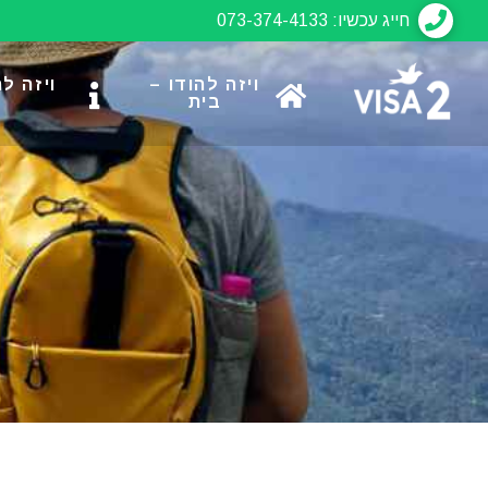
חייג עכשיו: 073-374-4133
ויזה להודו –
ויזה ל
בית