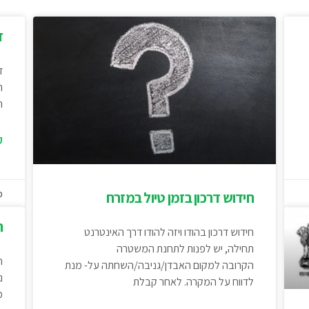
ד
ד
ה
ה
ק
פב
חידוש דרכון בזמן טיול במזרח
ח
חידוש דרכון בהודו ויזה להודו דרך האינטרנט
תחילה, יש לפנות לתחנת המשטרה
ח
הקרובה למקום האבדן/גניבה/השחתה על- מנת
נ
לדווח על המקרה. לאחר קבלת
מ