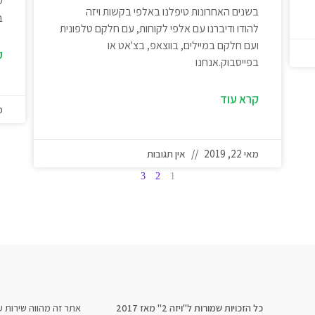
ש
בשנים האחרונות טיפלנו באלפי בקשות ויזה
ב
להודו ודיברנו עם אלפי לקוחות, עם חלקם טלפונית
ועם חלקם במיילים, בווצאפ, בצ'אט או
ק
בפייסבוק.אנחנו
קרא עוד
מא
מאי 22, 2019
אין תגובות
3
2
1
כל הזכויות שמורות ל"ויזה 2" מאז 2017
אתר זה מהווה שירות ע