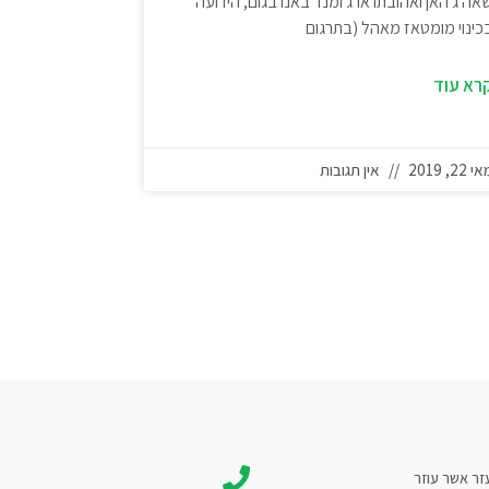
אה ג'האן ואהובתו ארג'ומנד באנו בגום, הידועה
כינוי מומטאז מאהל (בתרגום
רא עוד
י 22, 2019
אין תגובות
זר אשר עוזר