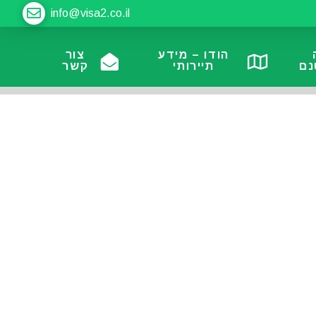
info@visa2.co.il
הודו – מידע
צור
נם
תיירותי
קשר